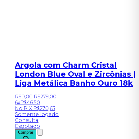
Argola com Charm Cristal
London Blue Oval e Zircônias |
Liga Metálica Banho Ouro 18k
R$
0
,
00
R$
279
,
00
6x
R$
46,50
No PIX
R$
270,63
Somente logado
Consulta
Esgotado
Comprar