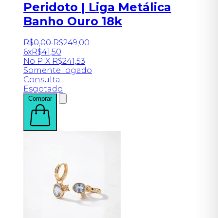
Peridoto | Liga Metálica
Banho Ouro 18k
R$
0
,
00
R$
249
,
00
6x
R$
41,50
No PIX
R$
241,53
Somente logado
Consulta
Esgotado
Comprar