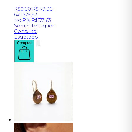
R$
0
,
00
R$
179
,
00
6x
R$
29,83
No PIX
R$
173,63
Somente logado
Consulta
Esgotado
Comprar