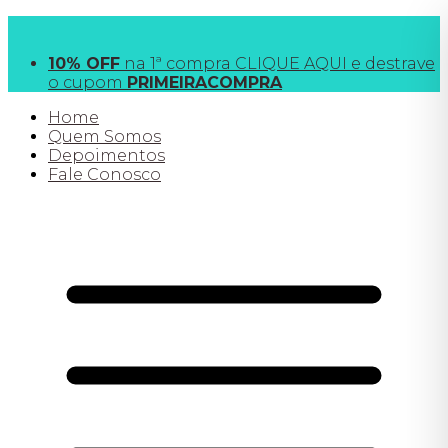
FRETE GRÁTIS
acima de R$190 para SP e R$390
todo o Brasil
10% OFF
na 1ª compra CLIQUE AQUI e destrave
o cupom
PRIMEIRACOMPRA
Home
Quem Somos
Depoimentos
Fale Conosco