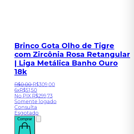
Brinco Gota Olho de Tigre
com Zircônia Rosa Retangular
| Liga Metálica Banho Ouro
18k
R$
0
,
00
R$
309
,
00
6x
R$
51,50
No PIX
R$
299,73
Somente logado
Consulta
Esgotado
Comprar