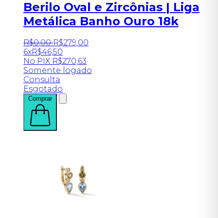
Berilo Oval e Zircônias | Liga
Metálica Banho Ouro 18k
R$
0
,
00
R$
279
,
00
6x
R$
46,50
No PIX
R$
270,63
Somente logado
Consulta
Esgotado
Comprar