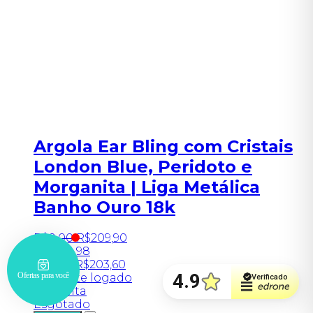
Argola Ear Bling com Cristais
London Blue, Peridoto e
Morganita | Liga Metálica
Banho Ouro 18k
R$
0
,
00
R$
209
,
90
6x
R$
34,98
No PIX
R$
203,60
Somente logado
Consulta
Esgotado