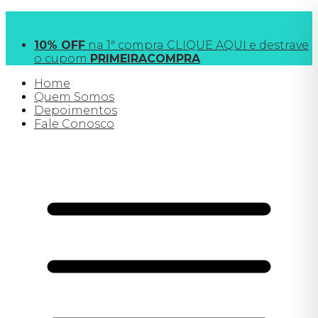
FRETE GRÁTIS
acima de R$190 para SP e R$390
todo o Brasil
10% OFF
na 1ª compra CLIQUE AQUI e destrave
o cupom
PRIMEIRACOMPRA
Home
Quem Somos
Depoimentos
Fale Conosco