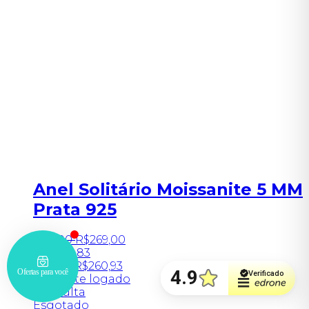
Anel Solitário Moissanite 5 MM
Prata 925
R$
0
,
00
R$
269
,
00
6x
R$
44,83
No PIX
R$
260,93
Somente logado
Consulta
Esgotado