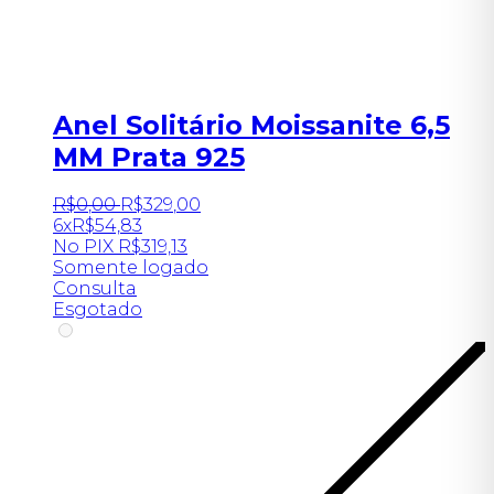
Anel Solitário Moissanite 6,5
MM Prata 925
R$
0
,
00
R$
329
,
00
6x
R$
54,83
No PIX
R$
319,13
Somente logado
Consulta
Esgotado