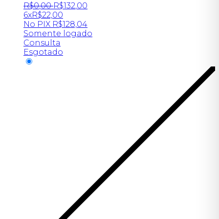
R$
0
,
00
R$
132
,
00
6x
R$
22,00
No PIX
R$
128,04
Somente logado
Consulta
Esgotado