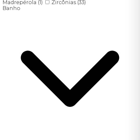
Madrepérola
(1)
Zircônias
(33)
Banho