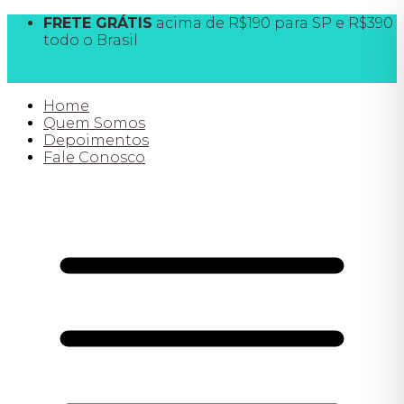
FRETE GRÁTIS
acima de R$190 para SP e R$390
todo o Brasil
10% OFF
na 1ª compra CLIQUE AQUI e destrave
o cupom
PRIMEIRACOMPRA
Home
Quem Somos
Depoimentos
Fale Conosco