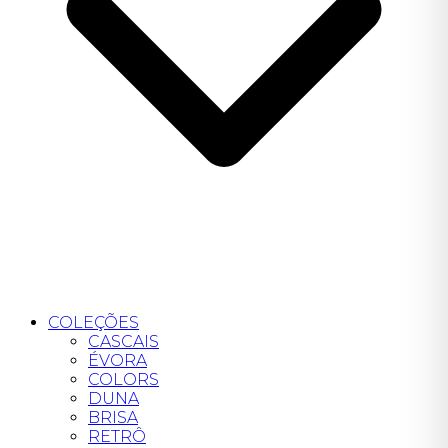
COLEÇÕES
CASCAIS
ÉVORA
COLORS
DUNA
BRISA
RETRÔ