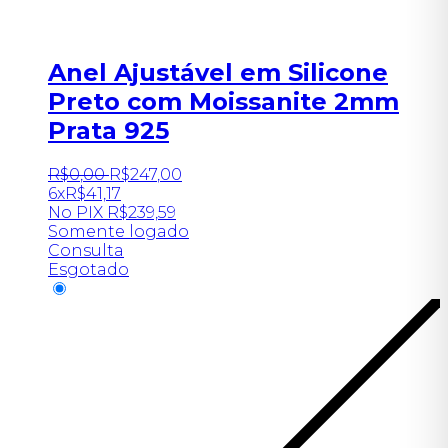
Anel Ajustável em Silicone
Preto com Moissanite 2mm
Prata 925
R$
0
,
00
R$
247
,
00
6x
R$
41,17
No PIX
R$
239,59
Somente logado
Consulta
Esgotado