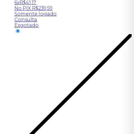
6x
R$
41,17
No PIX
R$
239,59
Somente logado
Consulta
Esgotado