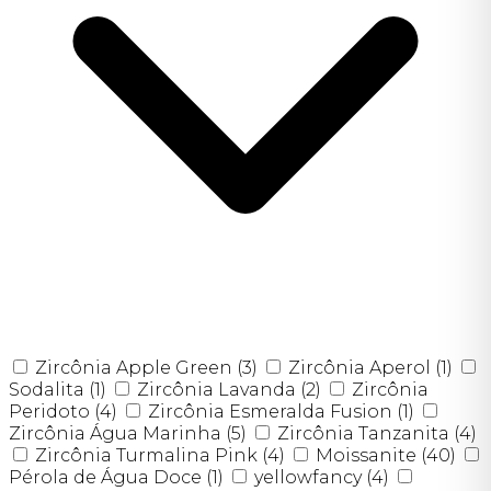
Zircônia Apple Green
(3)
Zircônia Aperol
(1)
Sodalita
(1)
Zircônia Lavanda
(2)
Zircônia
Peridoto
(4)
Zircônia Esmeralda Fusion
(1)
Zircônia Água Marinha
(5)
Zircônia Tanzanita
(4)
Zircônia Turmalina Pink
(4)
Moissanite
(40)
Pérola de Água Doce
(1)
yellowfancy
(4)