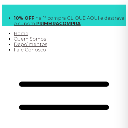
FRETE GRÁTIS
acima de R$190 para SP e R$390
todo o Brasil
10% OFF
na 1ª compra CLIQUE AQUI e destrave
o cupom
PRIMEIRACOMPRA
Home
Quem Somos
Depoimentos
Fale Conosco