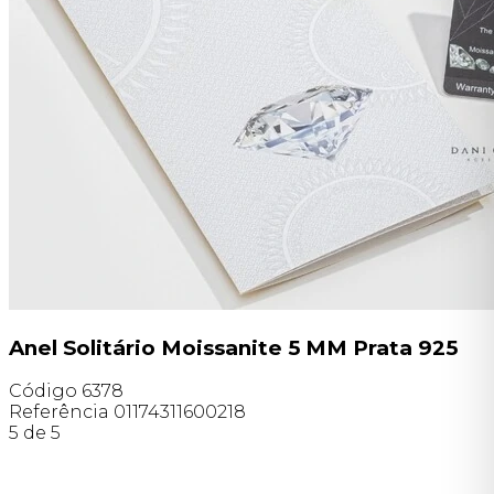
Anel Solitário Moissanite 5 MM Prata 925
Código
6378
Referência
01174311600218
5 de 5