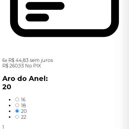
6
x
R$
44,83
sem juros
R$
260,93
No PIX
Aro do Anel:
20
16
18
20
22
1