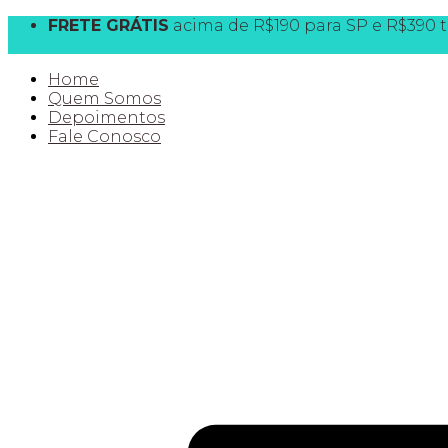
FRETE GRÁTIS
acima de R$190 para SP e R$390 t
10% OFF
na 1ª compra CLIQUE AQUI e destrave
Home
Quem Somos
Depoimentos
Fale Conosco