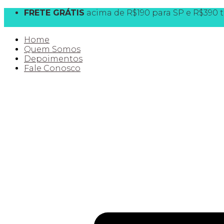
FRETE GRÁTIS
acima de R$190 para SP e R$390 t
10% OFF
na 1ª compra CLIQUE AQUI e destrave
Home
Quem Somos
Depoimentos
Fale Conosco