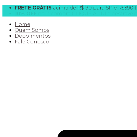
FRETE GRÁTIS
acima de R$190 para SP e R$390 t
10% OFF
na 1ª compra CLIQUE AQUI e destrave
Home
Quem Somos
Depoimentos
Fale Conosco