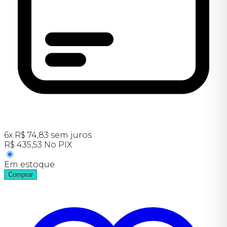
6
x
R$
74,83
sem juros
R$
435,53
No PIX
Em estoque
Comprar