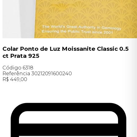
Colar Ponto de Luz Moissanite Classic 0.5
ct Prata 925
Código
6318
Referência
30212091600240
R$
449,00