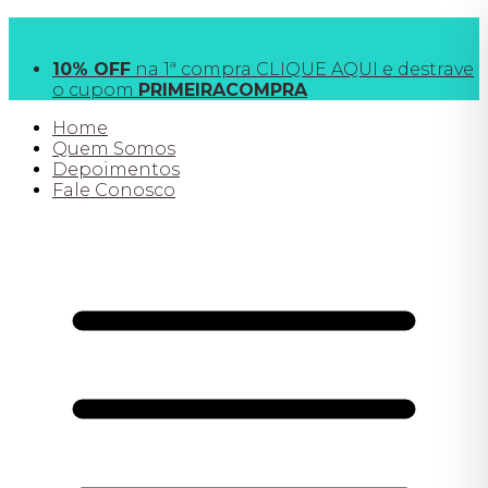
FRETE GRÁTIS
acima de R$190 para SP e R$390
todo o Brasil
10% OFF
na 1ª compra CLIQUE AQUI e destrave
o cupom
PRIMEIRACOMPRA
Home
Quem Somos
Depoimentos
Fale Conosco