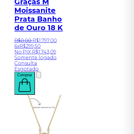
Graças M
Moissanite
Prata Banho
de Ouro 18 K
R$
0
,
00
R$
1.797
,
00
6x
R$
299,50
No PIX
R$
1.743,09
Somente logado
Consulta
Esgotado
Comprar