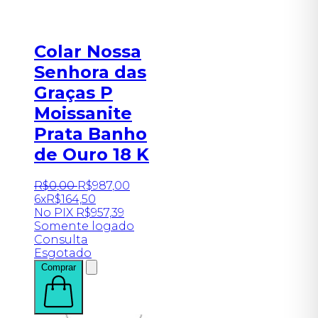
Colar Nossa
Senhora das
Graças P
Moissanite
Prata Banho
de Ouro 18 K
R$
0
,
00
R$
987
,
00
6x
R$
164,50
No PIX
R$
957,39
Somente logado
Consulta
Esgotado
Comprar