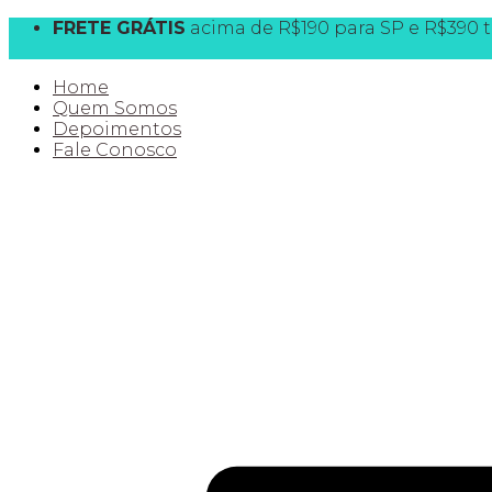
FRETE GRÁTIS
acima de R$190 para SP e R$390 t
10% OFF
na 1ª compra CLIQUE AQUI e destrave
Home
Quem Somos
Depoimentos
Fale Conosco