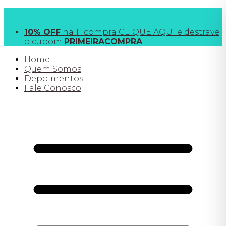
FRETE GRÁTIS
acima de R$190 para SP e R$390
todo o Brasil
10% OFF
na 1ª compra CLIQUE AQUI e destrave
o cupom
PRIMEIRACOMPRA
Home
Quem Somos
Depoimentos
Fale Conosco