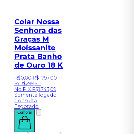
Colar Nossa
Senhora das
Graças M
Moissanite
Prata Banho
de Ouro 18 K
R$
0
,
00
R$
1.797
,
00
6x
R$
299,50
No PIX
R$
1.743,09
Somente logado
Consulta
Esgotado
Comprar