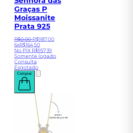
Senhora das
Graças P
Moissanite
Prata 925
R$
0
,
00
R$
987
,
00
6x
R$
164,50
No PIX
R$
957,39
Somente logado
Consulta
Esgotado
Comprar