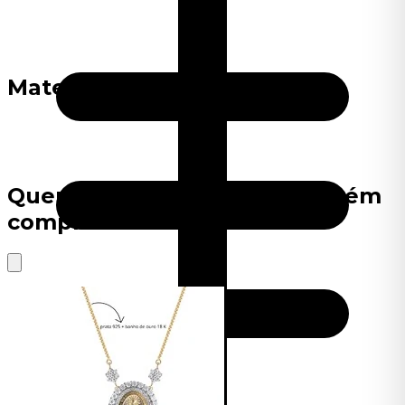
Material
Quem viu este produto também
comprou