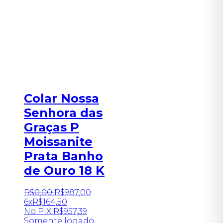
Colar Nossa
Senhora das
Graças P
Moissanite
Prata Banho
de Ouro 18 K
R$
0
,
00
R$
987
,
00
6x
R$
164,50
No PIX
R$
957,39
Somente logado