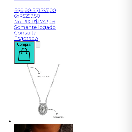
R$
0
,
00
R$
1.797
,
00
6x
R$
299,50
No PIX
R$
1.743,09
Somente logado
Consulta
Esgotado
Comprar