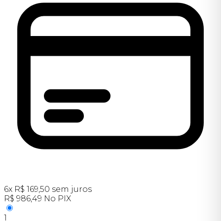
6
x
R$
169,50
sem juros
R$
986,49
No PIX
1