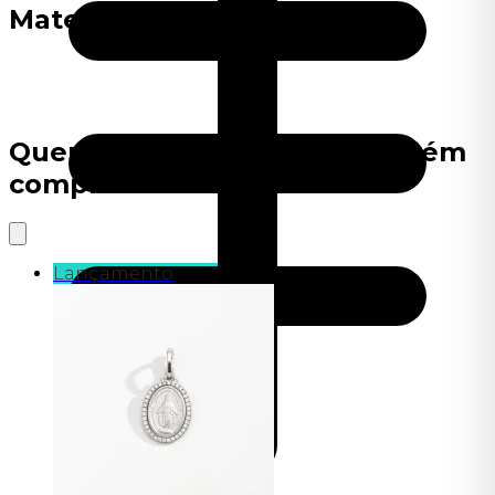
Material
Quem viu este produto também
comprou