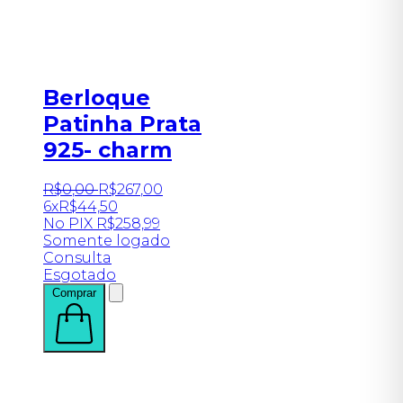
Berloque
Patinha Prata
925- charm
R$
0
,
00
R$
267
,
00
6x
R$
44,50
No PIX
R$
258,99
Somente logado
Consulta
Esgotado
Comprar