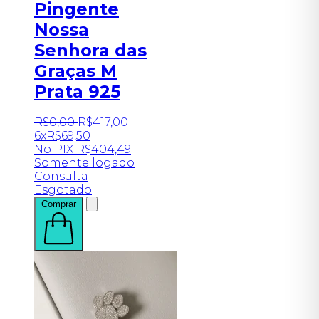
Pingente
Nossa
Senhora das
Graças M
Prata 925
R$
0
,
00
R$
417
,
00
6x
R$
69,50
No PIX
R$
404,49
Somente logado
Consulta
Esgotado
Comprar