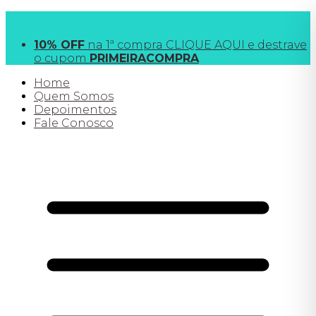
FRETE GRÁTIS
acima de R$190 para SP e R$390
todo o Brasil
10% OFF
na 1ª compra CLIQUE AQUI e destrave
o cupom
PRIMEIRACOMPRA
Home
Quem Somos
Depoimentos
Fale Conosco