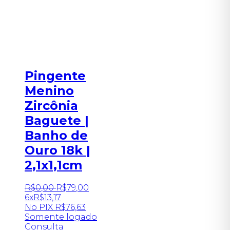
Pingente
Menino
Zircônia
Baguete |
Banho de
Ouro 18k |
2,1x1,1cm
R$
0
,
00
R$
79
,
00
6x
R$
13,17
No PIX
R$
76,63
Somente logado
Consulta